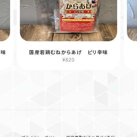
ル味
国産若鶏むねからあげ ピリ辛味
¥820