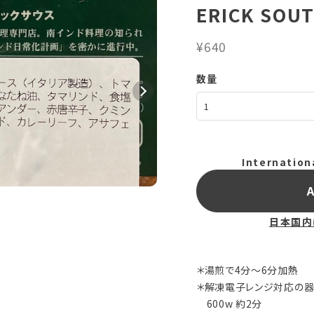
ERICK SOU
¥640
数量
Internation
A
日本国内
＊湯煎で4分〜6分加熱
＊解凍電子レンジ対応の器
600w 約2分