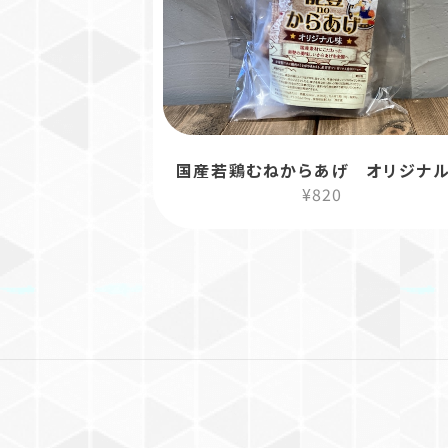
国産若鶏むねからあげ オリジナ
¥820