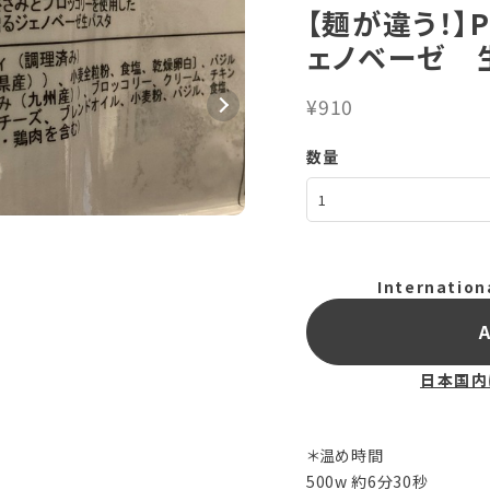
【麺が違う！】P
ェノベーゼ 
¥910
数量
Internation
A
日本国内
＊温め時間
500w 約6分30秒