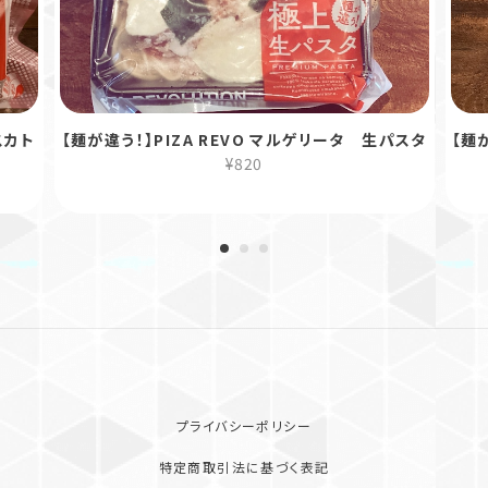
スカト
【麺が違う！】PIZA REVO マルゲリータ 生パスタ
【麺
¥820
プライバシーポリシー